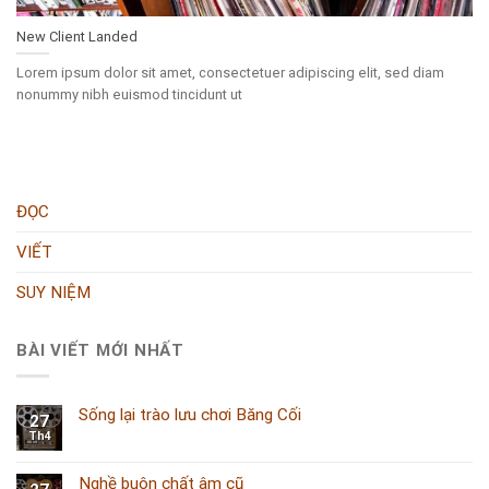
New Client Landed
Lorem ipsum dolor sit amet, consectetuer adipiscing elit, sed diam
nonummy nibh euismod tincidunt ut
ĐỌC
VIẾT
SUY NIỆM
BÀI VIẾT MỚI NHẤT
Sống lại trào lưu chơi Băng Cối
27
Th4
Nghề buôn chất âm cũ