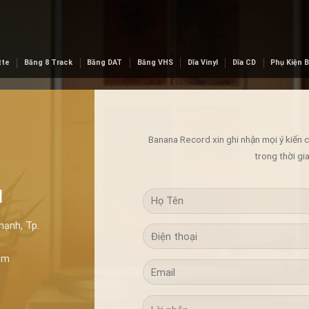
tte
Băng 8 Track
Băng DAT
Băng VHS
Dĩa Vinyl
Dĩa CD
Phụ Kiện 
Banana Record xin ghi nhận mọi ý kiến 
trong thời gi
d
hạnh, Tp.
om