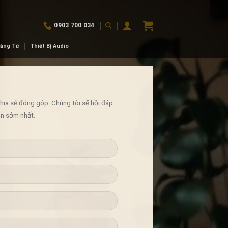
0903 700 034
Băng Từ
Thiết Bị Audio
chia sẻ đóng góp. Chúng tôi sẽ hồi đáp
an sớm nhất.