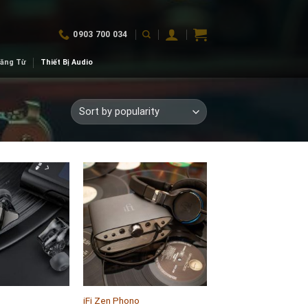
0903 700 034
Băng Từ
Thiết Bị Audio
Add to
Add to
wishlist
wishlist
+
iFi Zen Phono