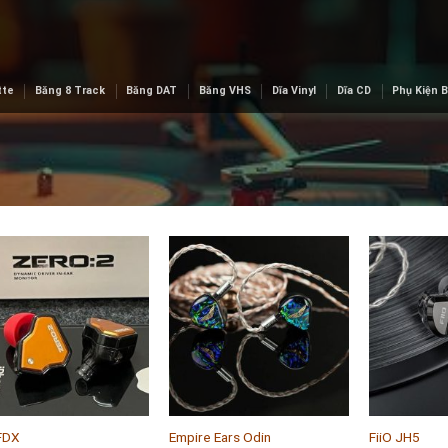
tte
Băng 8 Track
Băng DAT
Băng VHS
Dĩa Vinyl
Dĩa CD
Phụ Kiện 
Add to
Add to
wishlist
wishlist
+
+
 FDX
Empire Ears Odin
FiiO JH5