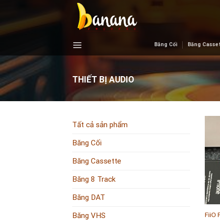
Skip
to
content
Băng Cối
Băng Casse
THIẾT BỊ AUDIO
Tất cả sản phẩm
Băng Cối
Băng Cassette
Băng 8 Track
+
Băng DAT
FiiO
Băng VHS