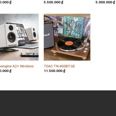
0.000
₫
5.500.000
₫
5.000.000
₫
Add to
Add to
wishlist
wishlist
+
oengine A2+ Wireless
TEAC TN-400BT-SE
0.000
₫
11.500.000
₫