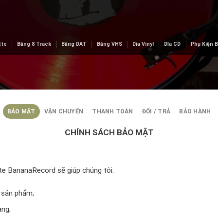
tte
Băng 8 Track
Băng DAT
Băng VHS
Dĩa Vinyl
Dĩa CD
Phụ Kiện 
BẢO MẬT
VẬN CHUYỂN
THANH TOÁN
ĐỔI / TRẢ
BẢO HÀNH
CHÍNH SÁCH BẢO MẬT
te BananaRecord sẽ giúp chúng tôi:
 sản phẩm;
àng;