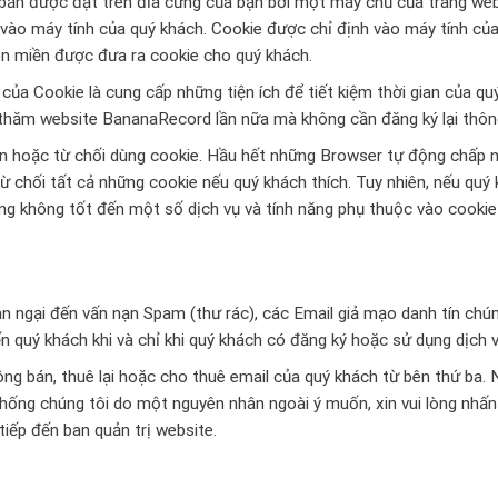
n bản được đặt trên đĩa cứng của bạn bởi một máy chủ của trang w
 vào máy tính của quý khách. Cookie được chỉ định vào máy tính củ
n miền được đưa ra cookie cho quý khách.
ủa Cookie là cung cấp những tiện ích để tiết kiệm thời gian của quý
hăm website BananaRecord lần nữa mà không cần đăng ký lại thông
n hoặc từ chối dùng cookie. Hầu hết những Browser tự động chấp n
từ chối tất cả những cookie nếu quý khách thích. Tuy nhiên, nếu quý
ởng không tốt đến một số dịch vụ và tính năng phụ thuộc vào cooki
 ngại đến vấn nạn Spam (thư rác), các Email giả mạo danh tín chún
ến quý khách khi và chỉ khi quý khách có đăng ký hoặc sử dụng dịch 
g bán, thuê lại hoặc cho thuê email của quý khách từ bên thứ ba. 
hống chúng tôi do một nguyên nhân ngoài ý muốn, xin vui lòng nhấn 
tiếp đến ban quản trị website.