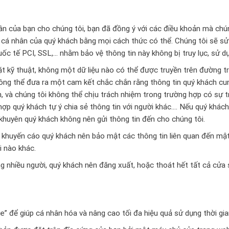
hân của bạn cho chúng tôi, bạn đã đồng ý với các điều khoản mà ch
 cá nhân của quý khách bằng mọi cách thức có thể. Chúng tôi sẽ s
uốc tế PCI, SSL,… nhằm bảo vệ thông tin này không bị truy lục, sử d
ặt kỹ thuật, không một dữ liệu nào có thể được truyền trên đường 
hông thể đưa ra một cam kết chắc chắn rằng thông tin quý khách c
, và chúng tôi không thể chịu trách nhiệm trong trường hợp có sự tr
ợp quý khách tự ý chia sẻ thông tin với người khác…. Nếu quý khác
 khuyên quý khách không nên gửi thông tin đến cho chúng tôi.
 khuyến cáo quý khách nên bảo mật các thông tin liên quan đến mật
i nào khác.
g nhiều người, quý khách nên đăng xuất, hoặc thoát hết tất cả cửa
 để giúp cá nhân hóa và nâng cao tối đa hiệu quả sử dụng thời gia