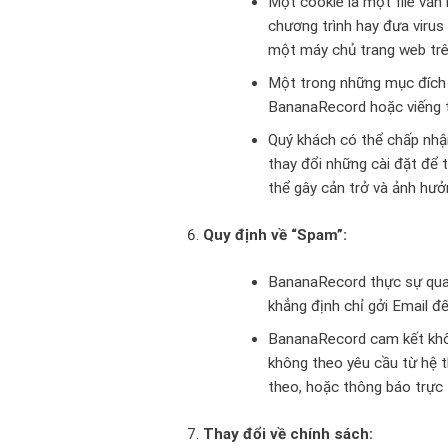
Một cookie là một file vă
chương trình hay đưa virus
một máy chủ trang web trê
Một trong những mục đích c
BananaRecord hoặc viếng t
Quý khách có thể chấp nhậ
thay đổi những cài đặt để 
thể gây cản trở và ảnh hư
Quy định về “Spam”:
BananaRecord thực sự quan
khẳng định chỉ gởi Email đ
BananaRecord cam kết khôn
không theo yêu cầu từ hệ t
theo, hoặc thông báo trực 
Thay đổi về chính sách: