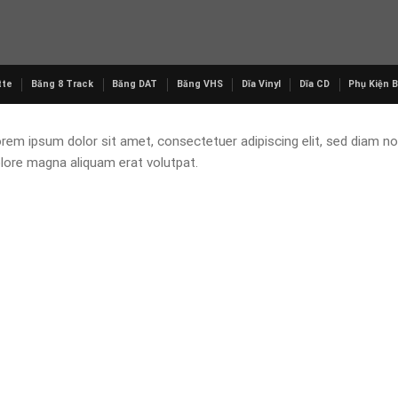
tte
Băng 8 Track
Băng DAT
Băng VHS
Dĩa Vinyl
Dĩa CD
Phụ Kiện 
rem ipsum dolor sit amet, consectetuer adipiscing elit, sed diam n
lore magna aliquam erat volutpat.