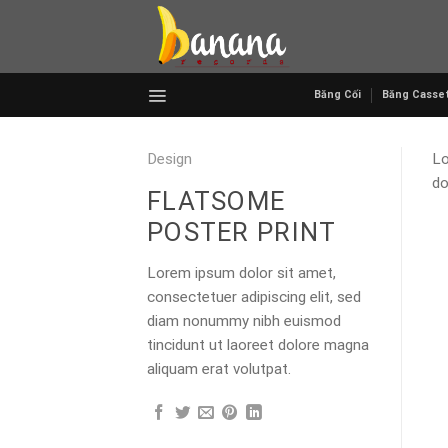
Skip
to
content
Băng Cối
Băng Casse
Design
Lo
do
FLATSOME
POSTER PRINT
Lorem ipsum dolor sit amet,
consectetuer adipiscing elit, sed
diam nonummy nibh euismod
tincidunt ut laoreet dolore magna
aliquam erat volutpat.