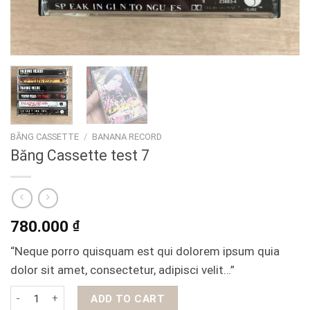
BĂNG CASSETTE
/
BANANA RECORD
Băng Cassette test 7
780.000
₫
“Neque porro quisquam est qui dolorem ipsum quia
dolor sit amet, consectetur, adipisci velit…”
Băng Cassette test 7 quantity
ADD TO CART