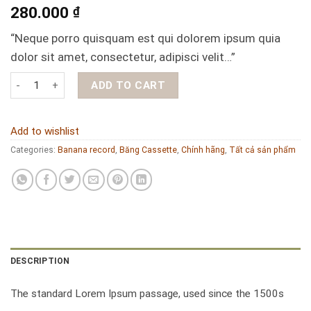
280.000
₫
“Neque porro quisquam est qui dolorem ipsum quia
dolor sit amet, consectetur, adipisci velit…”
Băng Cassette test 5 quantity
ADD TO CART
Add to wishlist
Categories:
Banana record
,
Băng Cassette
,
Chính hãng
,
Tất cả sản phẩm
DESCRIPTION
The standard Lorem Ipsum passage, used since the 1500s